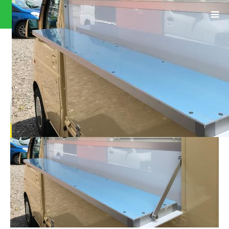
0400910A30180612W00104