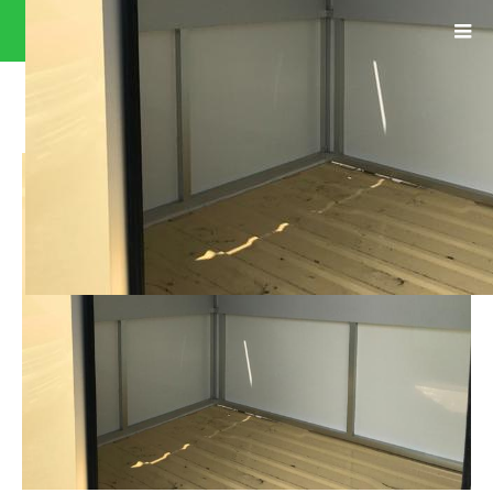
0400910A30180612W00131