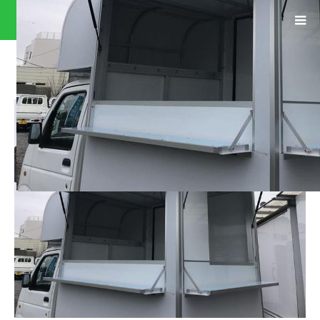
0400910A30190611W00134