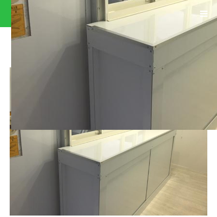
0400910A30191113W00134