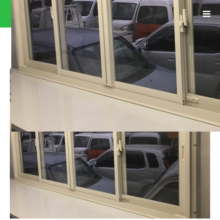
0400910A30191113W00135